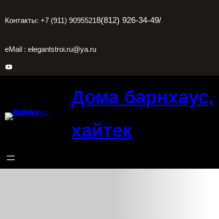
Перейти
8(812) 926-34-49
/
Контакты: +7 (911) 9095521
к
содержимому
eMail : elegantstroi.ru@ya.ru
YouTube
Дома барнхаус,
хайтек