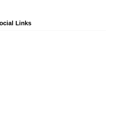
ocial Links
Twitter
LinkedIn
Instagram