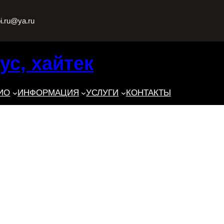
oi.ru@ya.ru
ус, хайтек
ИО
ИНФОРМАЦИЯ
УСЛУГИ
КОНТАКТЫ
FAQ