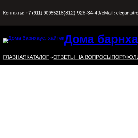
Перейти
8(812) 926-34-49
/
Контакты: +7 (911) 9095521
eMail : elegantstr
к
содержимому
Дома барнха
ГЛАВНАЯ
КАТАЛОГ
ОТВЕТЫ НА ВОПРОСЫ
ПОРТФОЛ