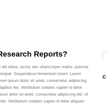
 Research Reports?
П
о
elit tellus, luctus nec ullamcorper mattis, pulvinar
и
 volutpat. Suspendisse fermentum lorem. Lorem
с
C
Lorem ipsum dolor sit amet, consectetur adipiscing
к
r dapibus leo. Vestibulum sodales sapien id dolor
um dolor sit amet, consectetur adipiscing elit. Ut
s leo. Vestibulum sodales sapien id dolor aliquam